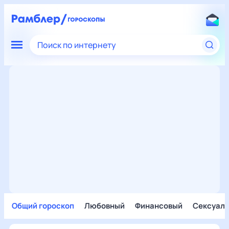
Поиск по интернету
Общий гороскоп
Любовный
Финансовый
Сексуал