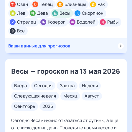
Овен
Телец
Близнецы
Рак
Лев
Дева
Весы
Скорпион
Стрелец
Козерог
Водолей
Рыбы
Все
Ваши данные для прогнозов
Весы — гороскоп на 13 мая 2026
вчера
сегодня
завтра
неделя
следующая неделя
месяц
август
сентябрь
2026
Сегодня Весам нужно отказаться от рутины, а еще
от списка дел на день. Проведите время весело и