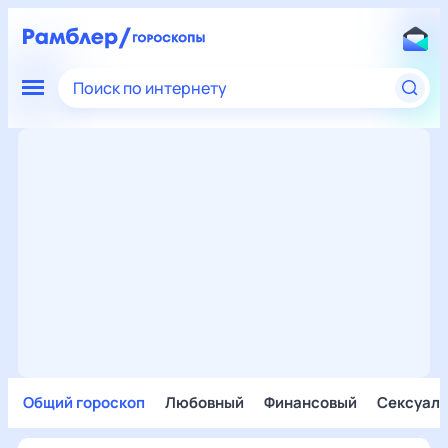
Поиск по интернету
Общий гороскоп
Любовный
Финансовый
Сексуал