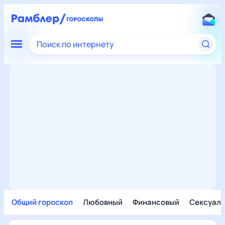
Поиск по интернету
Общий гороскоп
Любовный
Финансовый
Сексуал