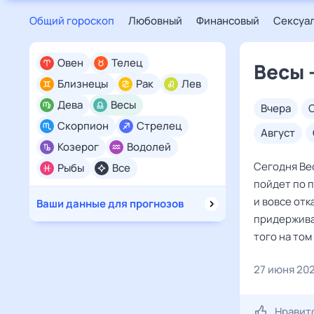
Общий гороскоп
Любовный
Финансовый
Сексуа
Овен
Телец
Весы 
Близнецы
Рак
Лев
Дева
Весы
вчера
Скорпион
Стрелец
август
Козерог
Водолей
Сегодня Вес
Рыбы
Все
пойдет по п
и вовсе отк
Ваши данные для прогнозов
придерживат
того на том
27 июня 20
Нравит