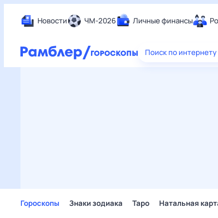
Новости
ЧМ-2026
Личные финансы
Ро
Еда
Поиск по интернету
Здор
Разв
Дом 
Спор
Карь
Авто
Техн
Жизн
Сбер
Горо
Гороскопы
Знаки зодиака
Таро
Натальная карт