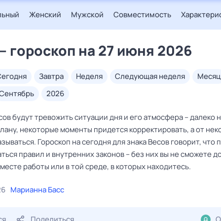
льный
Женский
Мужской
Совместимость
Характери
— гороскоп на 27 июня 2026
сегодня
завтра
неделя
следующая неделя
месяц
сентябрь
2026
ов будут тревожить ситуации дня и его атмосфера – далеко н
лану, некоторые моменты придется корректировать, а от нек
азываться. Гороскоп на сегодня для знака Весов говорит, что 
ься правил и внутренних законов – без них вы не сможете д
 месте работы или в той среде, в которых находитесь.
26
Марианна Басс
ся
Поделиться
О