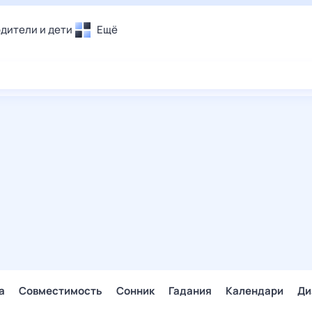
дители и дети
Ещё
Почта
овье
Поиск
лечения и отдых
Погода
и уют
ТВ-программа
т
ера
ологии и тренды
енные ситуации
егаем вместе
скопы
Помощь
а
Совместимость
Сонник
Гадания
Календари
Ди