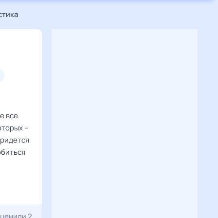
стика
е все
оторых –
придется
обиться
ценили 2