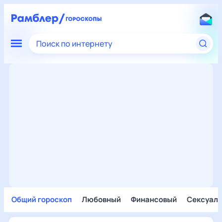
Поиск по интернету
Общий гороскоп
Любовный
Финансовый
Сексуал