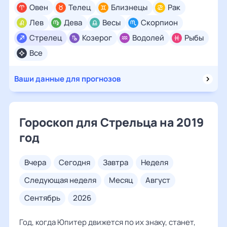
Овен
Телец
Близнецы
Рак
Лев
Дева
Весы
Скорпион
Стрелец
Козерог
Водолей
Рыбы
Все
Ваши данные для прогнозов
Гороскоп для Стрельца на 2019
год
вчера
сегодня
завтра
неделя
следующая неделя
месяц
август
сентябрь
2026
Год, когда Юпитер движется по их знаку, станет,