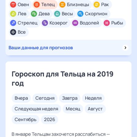
Овен
Телец
Близнецы
Рак
Лев
Дева
Весы
Скорпион
Стрелец
Козерог
Водолей
Рыбы
Все
Ваши данные для прогнозов
Гороскоп для Тельца на 2019
год
вчера
сегодня
завтра
неделя
следующая неделя
месяц
август
сентябрь
2026
В январе Тельцам захочется расслабиться —