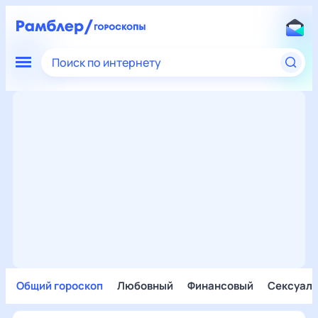
Поиск по интернету
Общий гороскоп
Любовный
Финансовый
Сексуал