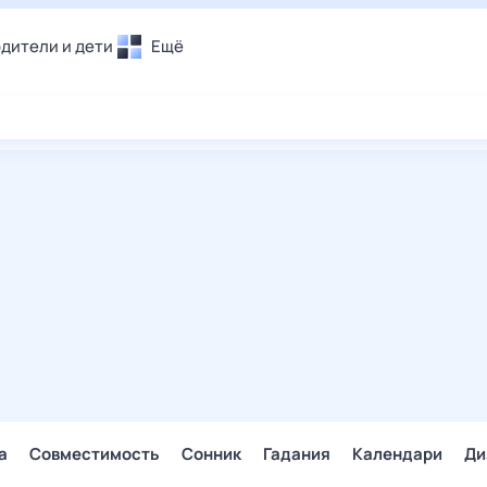
дители и дети
Ещё
Почта
овье
Поиск
лечения и отдых
Погода
и уют
ТВ-программа
т
ера
ологии и тренды
енные ситуации
егаем вместе
скопы
Помощь
а
Совместимость
Сонник
Гадания
Календари
Ди