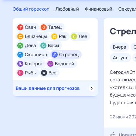
Общий гороскоп
Любовный
Финансовый
Сексуа
Овен
Телец
Стрел
Близнецы
Рак
Лев
Дева
Весы
вчера
Скорпион
Стрелец
август
Козерог
Водолей
Сегодня Стр
Рыбы
Все
остаток мес
«хотелки». 
Ваши данные для прогнозов
будущем со
будет прият
22 июня 20
Нравит