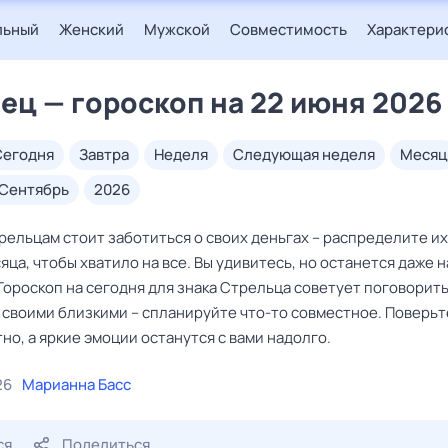
льный
Женский
Мужской
Совместимость
Характери
ец — гороскоп на 22 июня 2026
сегодня
завтра
неделя
следующая неделя
месяц
сентябрь
2026
ельцам стоит заботиться о своих деньгах – распределите их
яца, чтобы хватило на все. Вы удивитесь, но останется даже 
Гороскоп на сегодня для знака Стрельца советует поговорить
 своими близкими – спланируйте что-то совместное. Поверьт
но, а яркие эмоции останутся с вами надолго.
26
Марианна Басс
ся
Поделиться