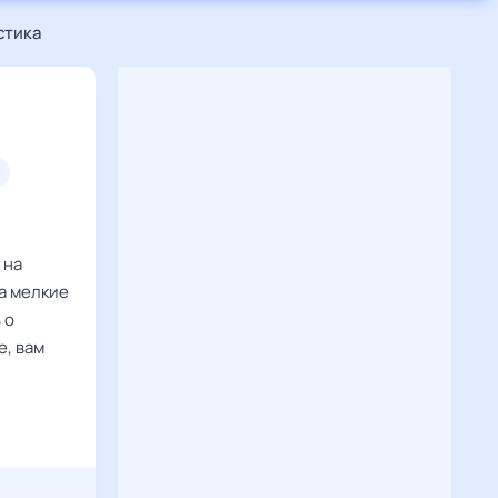
стика
 на
на мелкие
 о
е, вам