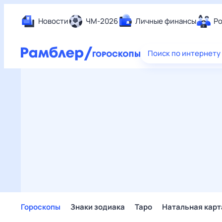
Новости
ЧМ-2026
Личные финансы
Ро
Еда
Поиск по интернету
Здор
Разв
Дом 
Спор
Карь
Авто
Техн
Жизн
Сбер
Горо
Гороскопы
Знаки зодиака
Таро
Натальная карт