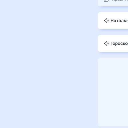
Натальн
Гороско