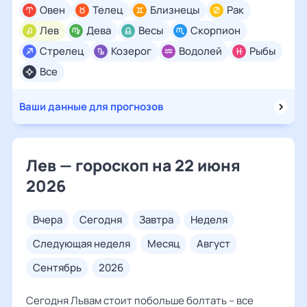
Овен
Телец
Близнецы
Рак
Лев
Дева
Весы
Скорпион
Стрелец
Козерог
Водолей
Рыбы
Все
Ваши данные для прогнозов
Лев — гороскоп на 22 июня
2026
вчера
сегодня
завтра
неделя
следующая неделя
месяц
август
сентябрь
2026
Сегодня Львам стоит побольше болтать – все