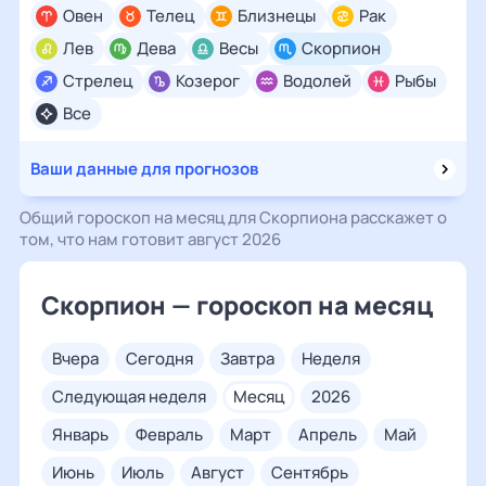
Овен
Телец
Близнецы
Рак
Лев
Дева
Весы
Скорпион
Стрелец
Козерог
Водолей
Рыбы
Все
Ваши данные для прогнозов
Общий гороскоп на месяц для Скорпиона расскажет о
том, что нам готовит август 2026
Скорпион — гороскоп на месяц
вчера
сегодня
завтра
неделя
следующая неделя
месяц
2026
январь
февраль
март
апрель
май
июнь
июль
август
сентябрь