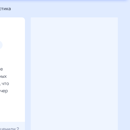
стика
не
ных
, что
ечер
ценили 2