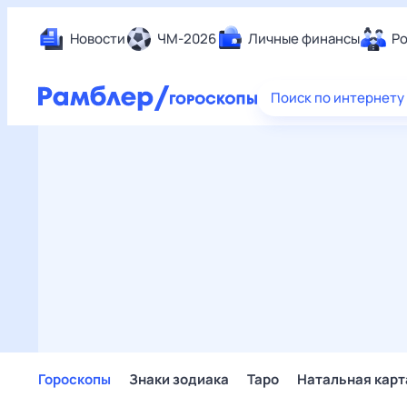
Новости
ЧМ-2026
Личные финансы
Ро
Еда
Поиск по интернету
Здор
Разв
Дом 
Спор
Карь
Авто
Техн
Жизн
Сбер
Горо
Гороскопы
Знаки зодиака
Таро
Натальная карт