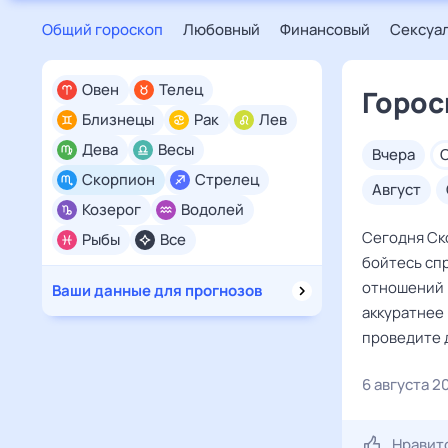
Общий гороскоп
Любовный
Финансовый
Сексуа
Овен
Телец
Горос
Близнецы
Рак
Лев
Дева
Весы
вчера
Скорпион
Стрелец
август
Козерог
Водолей
Сегодня Ск
Рыбы
Все
бойтесь сп
отношений в
Ваши данные для прогнозов
аккуратнее 
проведите д
6 августа 2
Нравит