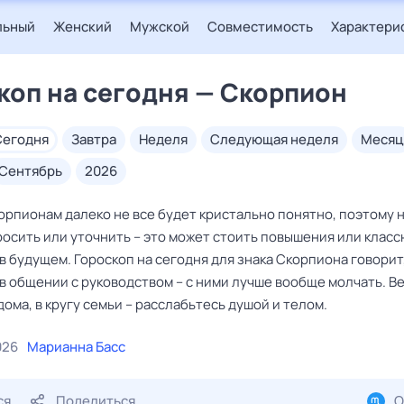
льный
Женский
Мужской
Совместимость
Характери
коп на сегодня — Скорпион
сегодня
завтра
неделя
следующая неделя
месяц
сентябрь
2026
орпионам далеко не все будет кристально понятно, поэтому 
росить или уточнить – это может стоить повышения или класс
 будущем. Гороскоп на сегодня для знака Скорпиона говорит
в общении с руководством – с ними лучше вообще молчать. В
ома, в кругу семьи – расслабьтесь душой и телом.
026
Марианна Басс
ся
Поделиться
О