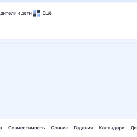
дители и дети
Ещё
Почта
овье
Поиск
лечения и отдых
Погода
и уют
ТВ-программа
т
ера
ологии и тренды
енные ситуации
егаем вместе
скопы
Помощь
а
Совместимость
Сонник
Гадания
Календари
Ди