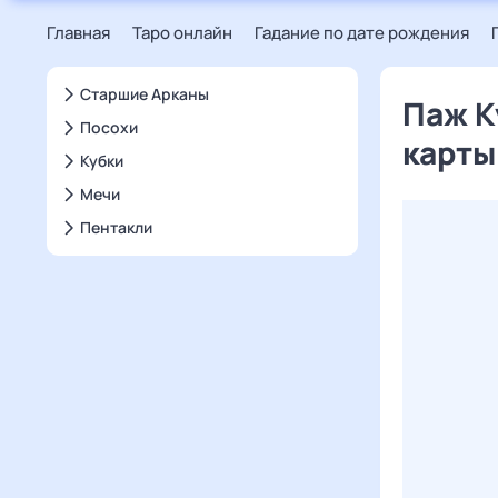
Главная
Таро онлайн
Гадание по дате рождения
Старшие Арканы
Паж К
Посохи
карты
Кубки
Мечи
Пентакли