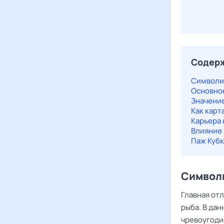
Содер
Cимволи
Основное
Значение
Как карт
Карьера 
Влияние 
Паж Кубк
Cимвол
Главная от
рыба. В дан
чревоугоди