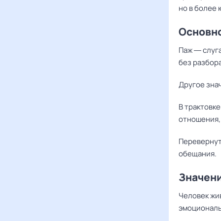
но в более 
Основно
Паж ― слуг
без разбора
Другое зна
В трактовк
отношения,
Переверну
обещания.
Значени
Человек жив
эмоциональ