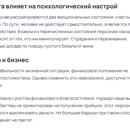
та влияет на психологический настрой
лучае рассматриваются два эмоциональных состояния: счасть
 По сути, человек не действует самостоятельно, а является 
ействия. В каком из перечисленных состояний персонаж нахо
исит от тех, кто им манипулирует. Страдания и переживания,
е досаде по поводу пустого бокала от вина.
 и бизнес
табильности жизненной ситуации, финансовое положение не
 постоянством. Однако изменить это невозможно, доступно т
е.
вязана с ростом финансового благосостояния, гораздо чаще в
 Паж Чаш не ориентирован на получение прибыли, этот персо
ся и выклянчивать деньги. Но большие барыши при таком спо
енег не светят.