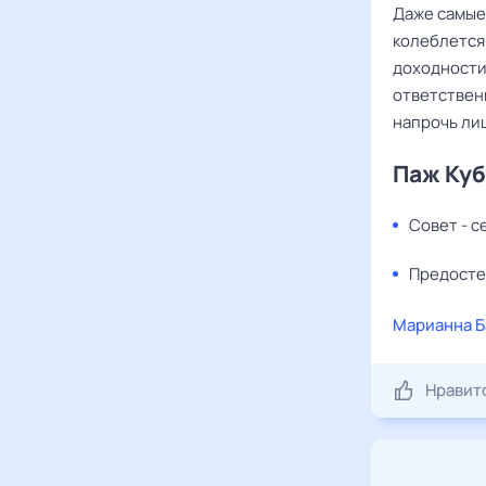
Даже самые
колеблется 
доходности
ответствен
напрочь ли
Паж Куб
Совет - с
Предосте
Марианна Б
Нравит