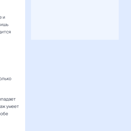
е и
лишь
дится
олько
ыпадает
наж умеет
собе