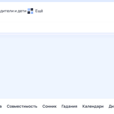
дители и дети
Ещё
Почта
овье
Поиск
лечения и отдых
Погода
и уют
ТВ-программа
т
ера
ологии и тренды
енные ситуации
егаем вместе
скопы
Помощь
а
Совместимость
Сонник
Гадания
Календари
Ди