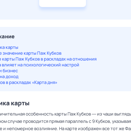
жание
ка карты
 значение карты Паж Кубков
 карты Паж Кубков в раскладах на отношения
а влияет на психологический настрой
и бизнес
на доход
ов в раскладах «Карта дня»
ика карты
личительная особенность карты Паж Кубков ― из чаши выгляд
ном случае проводится прямая параллель с 9 Кубков, указывая
е и непомерное возлияние. На карте изображен все тот же Ф