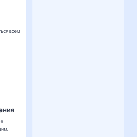
ться всем
шения
ые
щим.