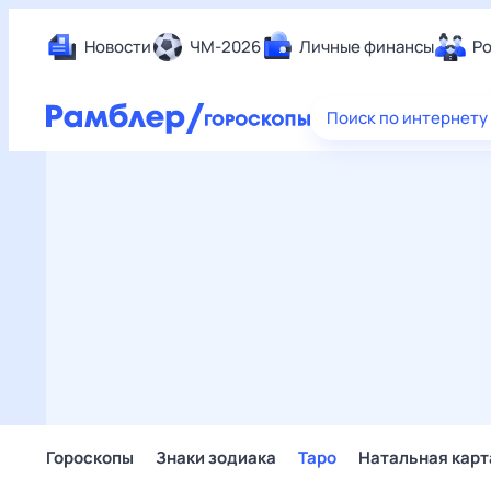
Новости
ЧМ-2026
Личные финансы
Ро
Еда
Поиск по интернету
Здор
Разв
Дом 
Спор
Карь
Авто
Техн
Жизн
Сбер
Горо
Гороскопы
Знаки зодиака
Таро
Натальная карт