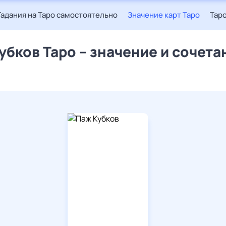
Гадания на Таро самостоятельно
Значение карт Таро
Таро
убков Таро – значение и сочета