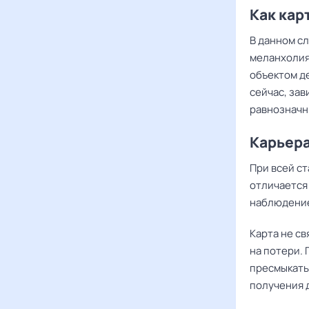
Как кар
В данном с
меланхолия.
объектом д
сейчас, зав
равнозначны
Карьера
При всей с
отличается
наблюдени
Карта не с
на потери.
пресмыкать
получения д