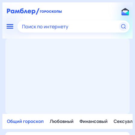
Поиск по интернету
Общий гороскоп
Любовный
Финансовый
Сексуал