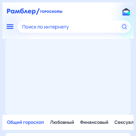
Поиск по интернету
Общий гороскоп
Любовный
Финансовый
Сексуал