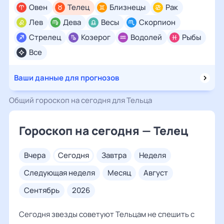
Овен
Телец
Близнецы
Рак
Лев
Дева
Весы
Скорпион
Стрелец
Козерог
Водолей
Рыбы
Все
Ваши данные для прогнозов
Общий гороскоп на сегодня для Тельца
Гороскоп на сегодня — Телец
вчера
сегодня
завтра
неделя
следующая неделя
месяц
август
сентябрь
2026
Сегодня звезды советуют Тельцам не спешить с