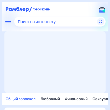
Поиск по интернету
Общий гороскоп
Любовный
Финансовый
Сексуал