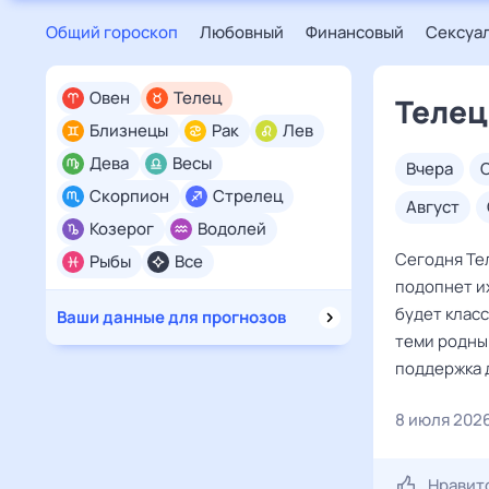
Общий гороскоп
Любовный
Финансовый
Сексуа
Овен
Телец
Телец
Близнецы
Рак
Лев
Дева
Весы
вчера
Скорпион
Стрелец
август
Козерог
Водолей
Сегодня Тел
Рыбы
Все
подопнет их
будет класс
Ваши данные для прогнозов
теми родным
поддержка 
8 июля 202
Нравит