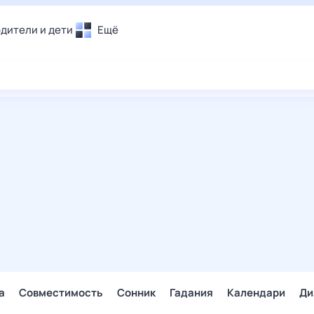
дители и дети
Ещё
Почта
овье
Поиск
лечения и отдых
Погода
и уют
ТВ-программа
т
ера
ологии и тренды
енные ситуации
егаем вместе
скопы
Помощь
а
Совместимость
Сонник
Гадания
Календари
Ди