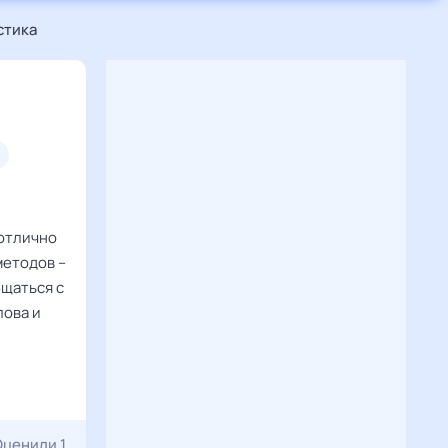
стика
 отлично
методов –
бщаться с
лова и
Оценили 1