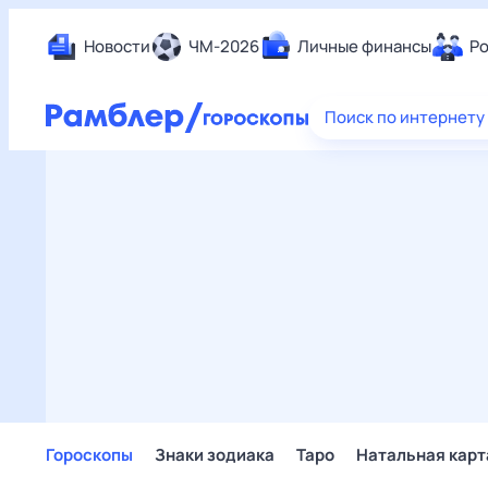
Новости
ЧМ-2026
Личные финансы
Ро
Еда
Поиск по интернету
Здор
Разв
Дом 
Спор
Карь
Авто
Техн
Жизн
Сбер
Горо
Гороскопы
Знаки зодиака
Таро
Натальная карт