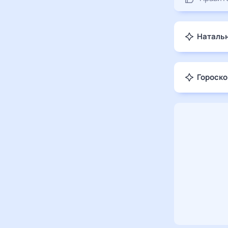
Натальн
Гороско