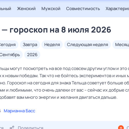
льный
Женский
Мужской
Совместимость
Характери
 — гороскоп на 8 июля 2026
сегодня
завтра
неделя
следующая неделя
месяц
сентябрь
2026
ьцы могут посмотреть на все под совсем другим углом и это
 к новым победам. Так что не бойтесь экспериментов и иных 
но. Гороскоп на сегодня для знака Тельца советует больше о
и и любимыми, что очень далеки от вас – сейчас их добрые с
добавят вам много энергии и желания двигаться дальше.
6
Марианна Басс
ся
Поделиться