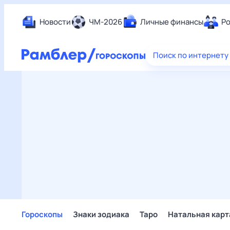
Новости
ЧМ-2026
Личные финансы
Ро
Еда
Поиск по интернету
Здор
Разв
Дом 
Спор
Карь
Авто
Техн
Жизн
Сбер
Горо
Гороскопы
Знаки зодиака
Таро
Натальная карт