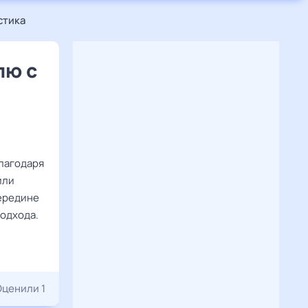
стика
лю с
благодаря
или
середине
подхода.
Оценили 1