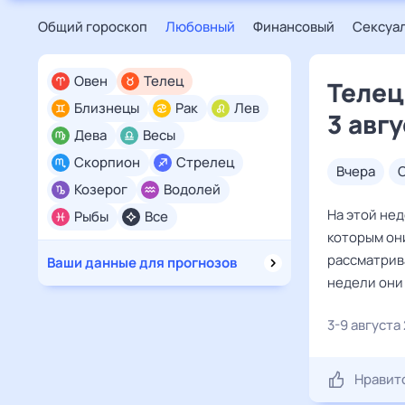
Общий гороскоп
Любовный
Финансовый
Сексуа
Овен
Телец
Телец
Близнецы
Рак
Лев
3 авгу
Дева
Весы
Скорпион
Стрелец
вчера
Козерог
Водолей
На этой не
Рыбы
Все
которым он
рассматрива
Ваши данные для прогнозов
недели они
3-9 августа
Нравит