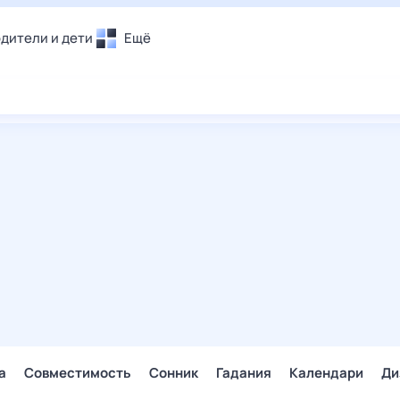
дители и дети
Ещё
Почта
овье
Поиск
лечения и отдых
Погода
и уют
ТВ-программа
т
ера
ологии и тренды
енные ситуации
егаем вместе
скопы
Помощь
а
Совместимость
Сонник
Гадания
Календари
Ди