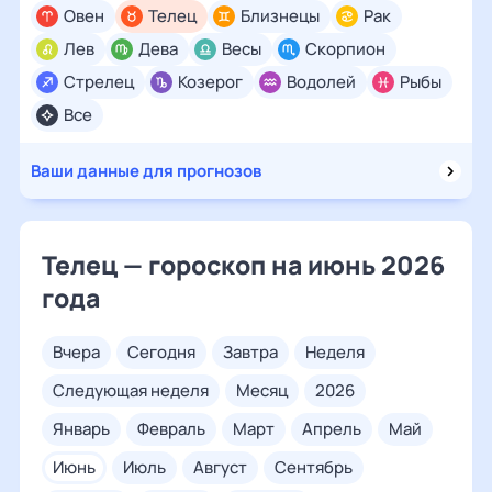
Овен
Телец
Близнецы
Рак
Лев
Дева
Весы
Скорпион
Стрелец
Козерог
Водолей
Рыбы
Все
Ваши данные для прогнозов
Телец — гороскоп на июнь 2026
года
вчера
сегодня
завтра
неделя
следующая неделя
месяц
2026
январь
февраль
март
апрель
май
июнь
июль
август
сентябрь