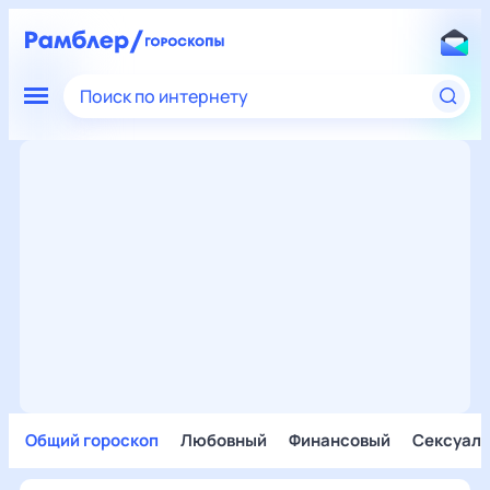
Поиск по интернету
Общий гороскоп
Любовный
Финансовый
Сексуал