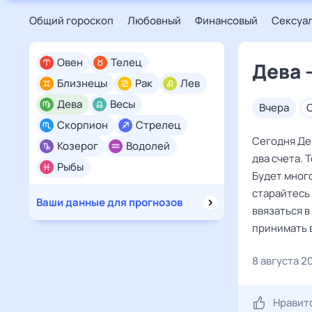
Общий гороскоп
Любовный
Финансовый
Сексуа
Овен
Телец
Дева 
Близнецы
Рак
Лев
Дева
Весы
вчера
Скорпион
Стрелец
Сегодня Дев
Козерог
Водолей
два счета. 
Рыбы
Будет мног
старайтесь
Ваши данные для прогнозов
ввязаться в
принимать в
8 августа 2
Нравит