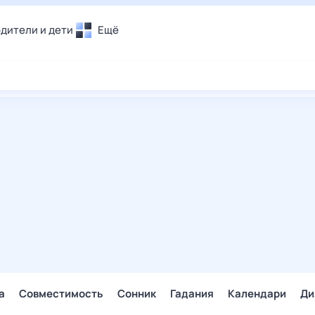
дители и дети
Ещё
Почта
овье
Поиск
лечения и отдых
Погода
и уют
ТВ-программа
т
ера
ологии и тренды
енные ситуации
егаем вместе
скопы
Помощь
а
Совместимость
Сонник
Гадания
Календари
Ди