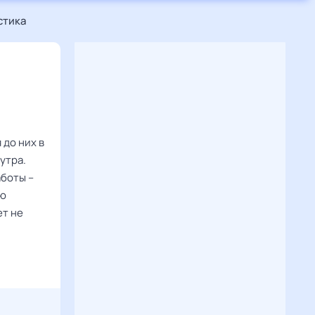
стика
 до них в
утра.
аботы –
ию
ет не