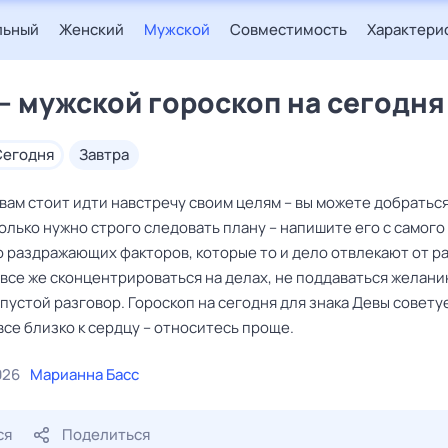
льный
Женский
Мужской
Совместимость
Характери
— мужской гороскоп на сегодня
сегодня
завтра
ам стоит идти навстречу своим целям – вы можете добраться
Только нужно строго следовать плану – напишите его с самого 
о раздражающих факторов, которые то и дело отвлекают от р
 все же сконцентрироваться на делах, не поддаваться желан
 пустой разговор. Гороскоп на сегодня для знака Девы совету
се близко к сердцу – относитесь проще.
026
Марианна Басс
ся
Поделиться