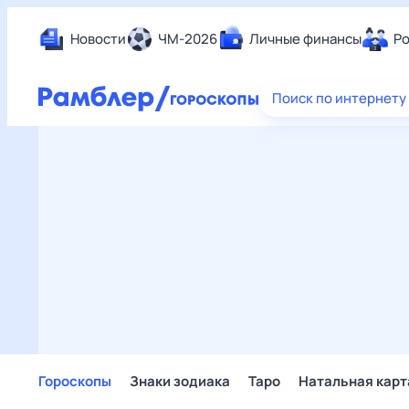
Новости
ЧМ-2026
Личные финансы
Ро
Еда
Поиск по интернету
Здор
Разв
Дом 
Спор
Карь
Авто
Техн
Жизн
Сбер
Горо
Гороскопы
Знаки зодиака
Таро
Натальная карт