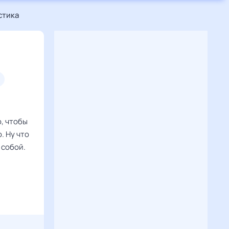
стика
о, чтобы
. Ну что
 собой.