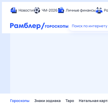
Новости
ЧМ-2026
Личные финансы
Ро
Еда
Поиск по интернету
Здор
Разв
Дом 
Спор
Карь
Авто
Техн
Жизн
Сбер
Горо
Гороскопы
Знаки зодиака
Таро
Натальная карт