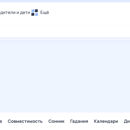
дители и дети
Ещё
Почта
овье
Поиск
лечения и отдых
Погода
и уют
ТВ-программа
т
ера
ологии и тренды
енные ситуации
егаем вместе
скопы
Помощь
а
Совместимость
Сонник
Гадания
Календари
Ди