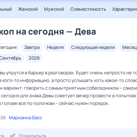
льный
Женский
Мужской
Совместимость
Характери
коп на сегодня — Дева
сегодня
завтра
неделя
следующая неделя
месяц
сентябрь
2026
ы упрутся в барьер в разговорах. Будет очень непросто не т
 кого-то информацию, а просто услышать хоть какое-то слово
н вариант: говорить с самым приятным собеседником – самом
 сегодня для знака Девы советует вечер провести в попытках
 голове все по полочкам – сейчас нужен порядок.
026
Марианна Басс
ся
Поделиться