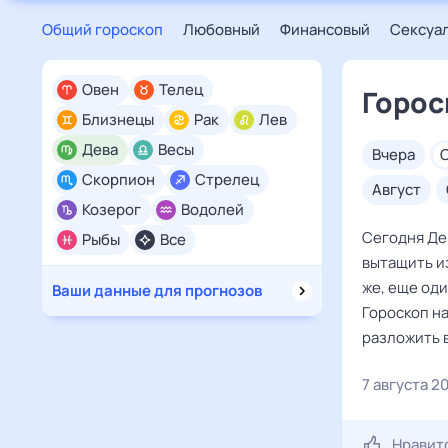
Общий гороскоп
Любовный
Финансовый
Сексуа
Овен
Телец
Горос
Близнецы
Рак
Лев
Дева
Весы
вчера
Скорпион
Стрелец
август
Козерог
Водолей
Сегодня Дев
Рыбы
Все
вытащить из
же, еще оди
Ваши данные для прогнозов
Гороскоп на
разложить в
7 августа 2
Нравит