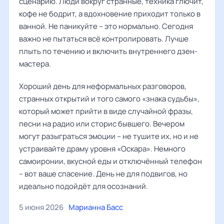
сценарию. Люди вокруг странные, техника глючит,
кофе не бодрит, а вдохновение приходит только в
ванной. Не паникуйте – это нормально. Сегодня
важно не пытаться всё контролировать. Лучше
плыть по течению и включить внутреннего дзен-
мастера.
Хороший день для неформальных разговоров,
странных открытий и того самого «знака судьбы»,
который может прийти в виде случайной фразы,
песни на радио или сторис бывшего. Вечером
могут разыграться эмоции – не тушите их, но и не
устраивайте драму уровня «Оскара». Немного
самоиронии, вкусной еды и отключённый телефон
– вот ваше спасение. День не для подвигов, но
идеально подойдёт для осознаний.
5 июня 2026
Марианна Басс