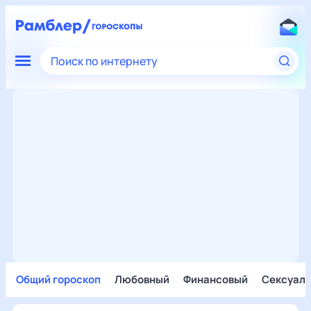
Поиск по интернету
Общий гороскоп
Любовный
Финансовый
Сексуал