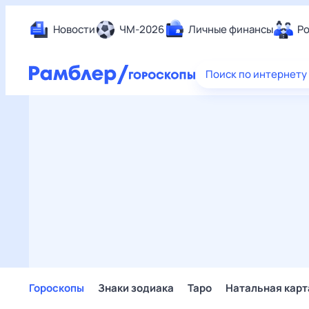
Новости
ЧМ-2026
Личные финансы
Ро
Еда
Поиск по интернету
Здор
Разв
Дом 
Спор
Карь
Авто
Техн
Жизн
Сбер
Горо
Гороскопы
Знаки зодиака
Таро
Натальная карт