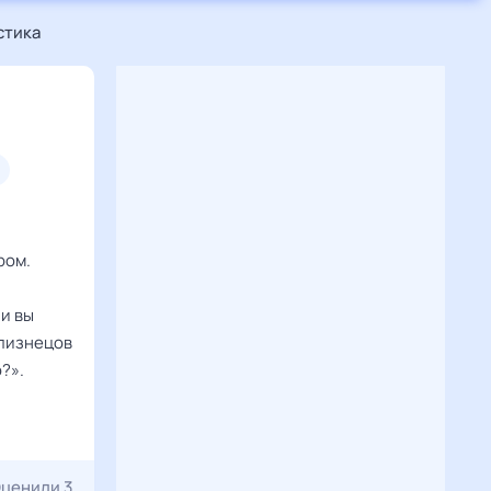
стика
ром.
ли вы
Близнецов
?».
ценили 3