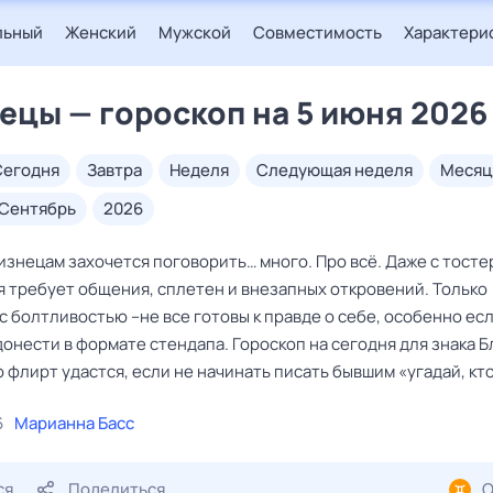
льный
Женский
Мужской
Совместимость
Характери
ецы — гороскоп на 5 июня 2026
сегодня
завтра
неделя
следующая неделя
месяц
сентябрь
2026
знецам захочется поговорить… много. Про всё. Даже с тосте
я требует общения, сплетен и внезапных откровений. Только
с болтливостью –не все готовы к правде о себе, особенно ес
онести в формате стендапа. Гороскоп на сегодня для знака 
о флирт удастся, если не начинать писать бывшим «угадай, кто
6
Марианна Басс
ся
Поделиться
О