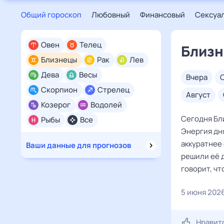
Общий гороскоп
Любовный
Финансовый
Сексуа
Овен
Телец
Близн
Близнецы
Рак
Лев
Дева
Весы
вчера
Скорпион
Стрелец
август
Козерог
Водолей
Сегодня Бли
Рыбы
Все
Энергия дн
аккуратнее 
Ваши данные для прогнозов
решили её д
говорит, чт
5 июня 202
Нравит