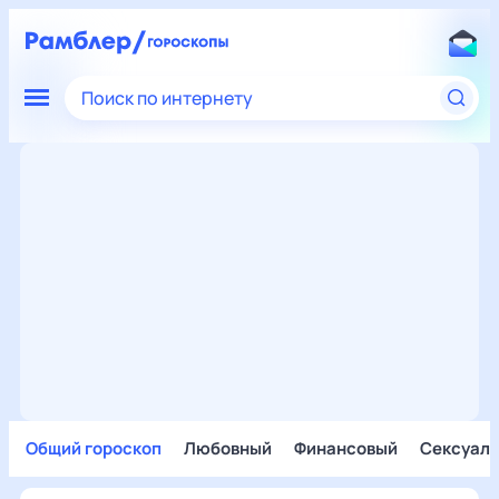
Поиск по интернету
Общий гороскоп
Любовный
Финансовый
Сексуал