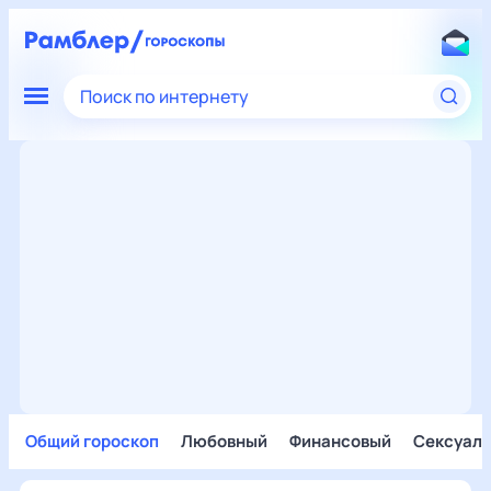
Поиск по интернету
Общий гороскоп
Любовный
Финансовый
Сексуал