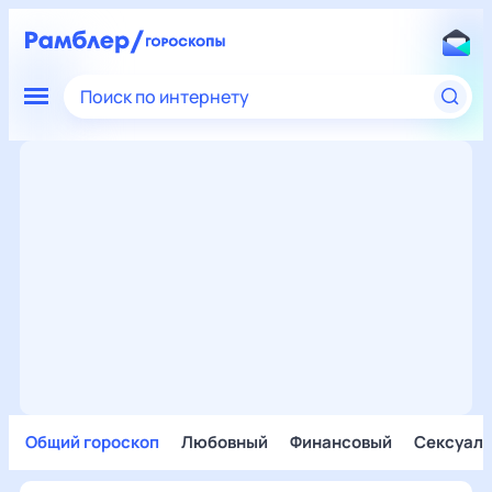
Поиск по интернету
Общий гороскоп
Любовный
Финансовый
Сексуал