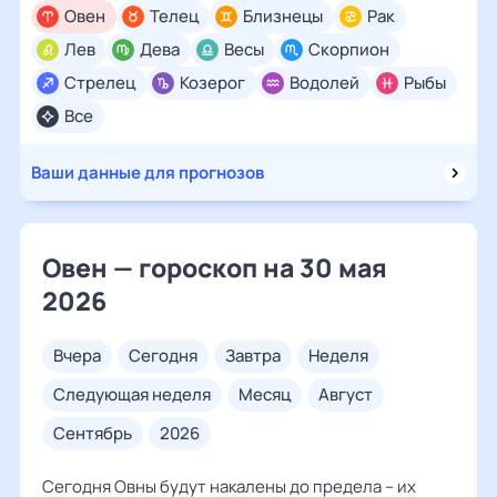
Овен
Телец
Близнецы
Рак
Лев
Дева
Весы
Скорпион
Стрелец
Козерог
Водолей
Рыбы
Все
Ваши данные для прогнозов
Овен — гороскоп на 30 мая
2026
вчера
сегодня
завтра
неделя
следующая неделя
месяц
август
сентябрь
2026
Сегодня Овны будут накалены до предела – их