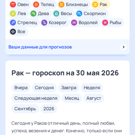
Овен
Телец
Близнецы
Рак
Лев
Дева
Весы
Скорпион
Стрелец
Козерог
Водолей
Рыбы
Все
Ваши данные для прогнозов
Рак — гороскоп на 30 мая 2026
вчера
сегодня
завтра
неделя
следующая неделя
месяц
август
сентябрь
2026
Сегодня у Раков отличный день, полный любви,
успеха, везения и денег. Конечно, только если они