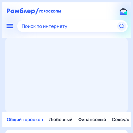
Поиск по интернету
Общий гороскоп
Любовный
Финансовый
Сексуал