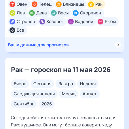
Овен
Телец
Близнецы
Рак
Лев
Дева
Весы
Скорпион
Стрелец
Козерог
Водолей
Рыбы
Все
Ваши данные для прогнозов
Рак — гороскоп на 11 мая 2026
вчера
сегодня
завтра
неделя
следующая неделя
месяц
август
сентябрь
2026
Сегодня обстоятельства начнут складываться для
Раков удачнее. Они могут больше доверять ходу