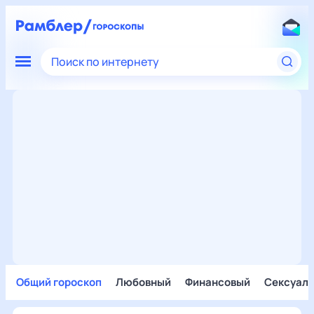
Поиск по интернету
Общий гороскоп
Любовный
Финансовый
Сексуал