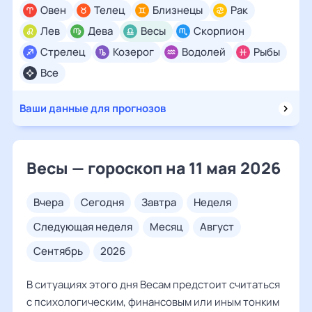
Овен
Телец
Близнецы
Рак
Лев
Дева
Весы
Скорпион
Стрелец
Козерог
Водолей
Рыбы
Все
Ваши данные для прогнозов
Весы — гороскоп на 11 мая 2026
вчера
сегодня
завтра
неделя
следующая неделя
месяц
август
сентябрь
2026
В ситуациях этого дня Весам предстоит считаться
с психологическим, финансовым или иным тонким