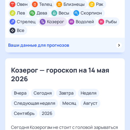
Овен
Телец
Близнецы
Рак
Лев
Дева
Весы
Скорпион
Стрелец
Козерог
Водолей
Рыбы
Все
Ваши данные для прогнозов
Козерог — гороскоп на 14 мая
2026
вчера
сегодня
завтра
неделя
следующая неделя
месяц
август
сентябрь
2026
Сегодня Козерогам не стоит с головой зарываться