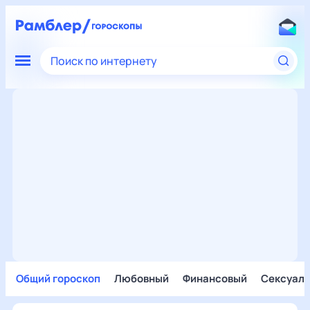
Поиск по интернету
Общий гороскоп
Любовный
Финансовый
Сексуал