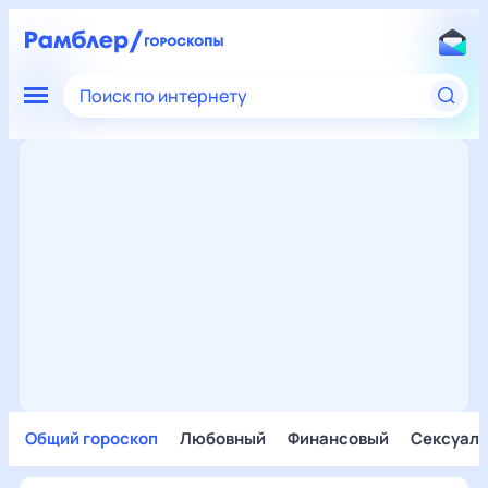
Поиск по интернету
Общий гороскоп
Любовный
Финансовый
Сексуал