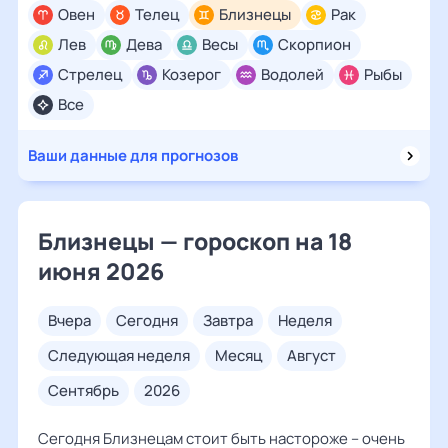
Овен
Телец
Близнецы
Рак
Лев
Дева
Весы
Скорпион
Стрелец
Козерог
Водолей
Рыбы
Все
Ваши данные для прогнозов
Близнецы — гороскоп на 18
июня 2026
вчера
сегодня
завтра
неделя
следующая неделя
месяц
август
сентябрь
2026
Сегодня Близнецам стоит быть настороже – очень