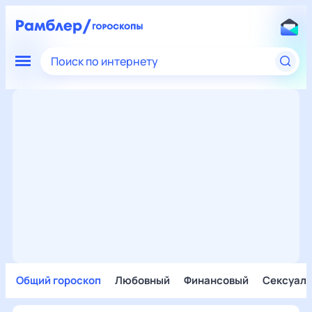
Поиск по интернету
Общий гороскоп
Любовный
Финансовый
Сексуал