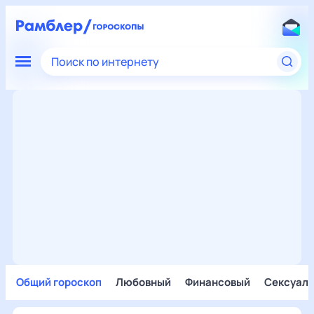
Поиск по интернету
Общий гороскоп
Любовный
Финансовый
Сексуал