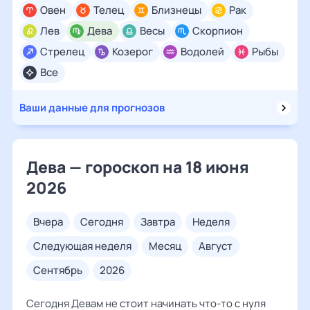
Овен
Телец
Близнецы
Рак
Лев
Дева
Весы
Скорпион
Стрелец
Козерог
Водолей
Рыбы
Все
Ваши данные для прогнозов
Дева — гороскоп на 18 июня
2026
вчера
сегодня
завтра
неделя
следующая неделя
месяц
август
сентябрь
2026
Сегодня Девам не стоит начинать что-то с нуля