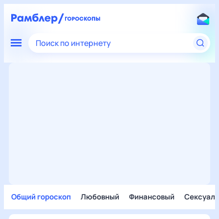
Поиск по интернету
Общий гороскоп
Любовный
Финансовый
Сексуал