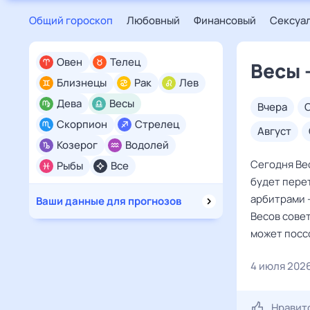
Общий гороскоп
Любовный
Финансовый
Сексуа
Овен
Телец
Весы 
Близнецы
Рак
Лев
Дева
Весы
вчера
Скорпион
Стрелец
август
Козерог
Водолей
Сегодня Ве
Рыбы
Все
будет перет
арбитрами —
Ваши данные для прогнозов
Весов сове
может посс
4 июля 202
Нравит