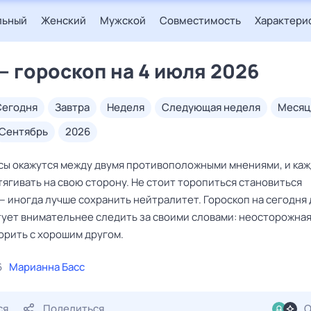
льный
Женский
Мужской
Совместимость
Характери
— гороскоп на 4 июля 2026
сегодня
завтра
неделя
следующая неделя
месяц
сентябрь
2026
сы окажутся между двумя противоположными мнениями, и ка
ягивать на свою сторону. Не стоит торопиться становиться
 иногда лучше сохранить нейтралитет. Гороскоп на сегодня 
тует внимательнее следить за своими словами: неосторожная
орить с хорошим другом.
6
Марианна Басс
ся
Поделиться
О