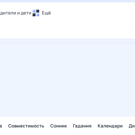
дители и дети
Ещё
Почта
овье
Поиск
лечения и отдых
Погода
и уют
ТВ-программа
т
ера
ологии и тренды
енные ситуации
егаем вместе
скопы
Помощь
а
Совместимость
Сонник
Гадания
Календари
Ди