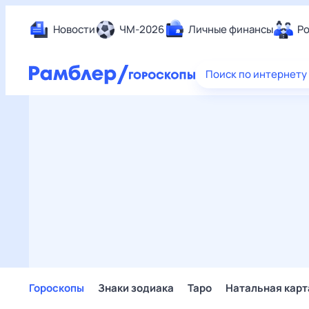
Новости
ЧМ-2026
Личные финансы
Ро
Еда
Поиск по интернету
Здор
Разв
Дом 
Спор
Карь
Авто
Техн
Жизн
Сбер
Горо
Гороскопы
Знаки зодиака
Таро
Натальная карт