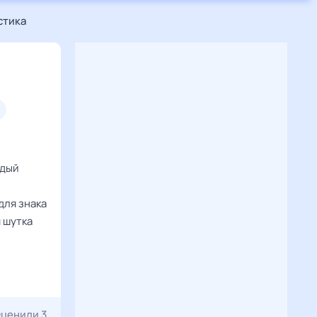
стика
ждый
для знака
 шутка
ценили 3