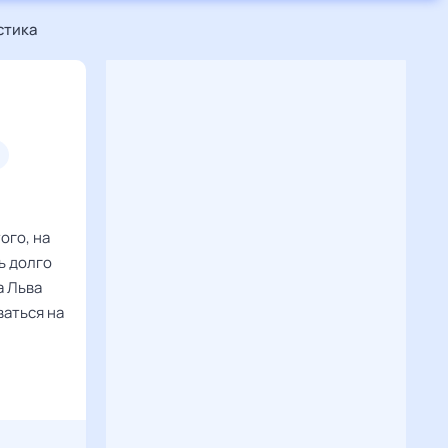
стика
ого, на
ь долго
а Льва
ваться на