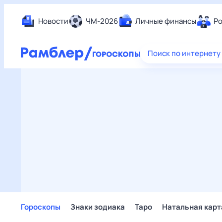
Новости
ЧМ-2026
Личные финансы
Ро
Еда
Поиск по интернету
Здор
Разв
Дом 
Спор
Карь
Авто
Техн
Жизн
Сбер
Горо
Гороскопы
Знаки зодиака
Таро
Натальная карт