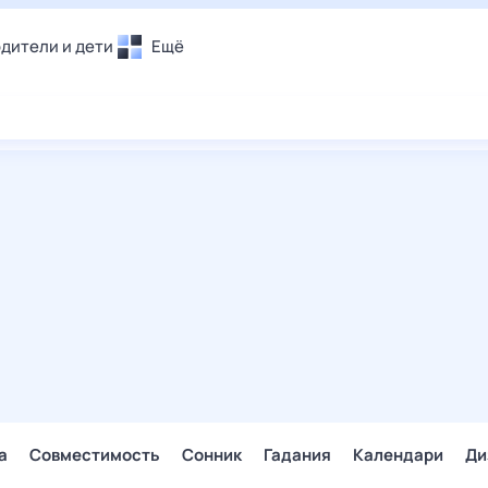
дители и дети
Ещё
Почта
овье
Поиск
лечения и отдых
Погода
и уют
ТВ-программа
т
ера
ологии и тренды
енные ситуации
егаем вместе
скопы
Помощь
а
Совместимость
Сонник
Гадания
Календари
Ди