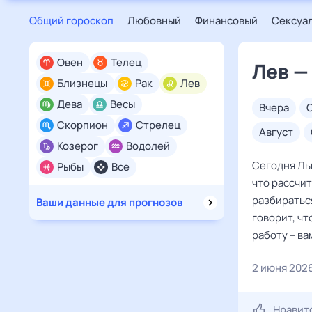
Общий гороскоп
Любовный
Финансовый
Сексуа
Овен
Телец
Лев —
Близнецы
Рак
Лев
Дева
Весы
вчера
Скорпион
Стрелец
август
Козерог
Водолей
Сегодня Льв
Рыбы
Все
что рассчит
разбираться
Ваши данные для прогнозов
говорит, чт
работу – ва
2 июня 202
Нравит