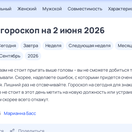
льный
Женский
Мужской
Совместимость
Характери
 гороскоп на 2 июня 2026
сегодня
завтра
неделя
следующая неделя
месяц
сентябрь
2026
ам не стоит прыгать выше головы – вы не сможете добиться т
ывали. Скорее, наделаете ошибок, с которыми придется очен
. Лишний раз не отсвечивайте. Гороскоп на сегодня для знак
о не стоит в этот день метить на новую должность или устраи
м скорее всего откажут.
6
Марианна Басс
ся
Поделиться