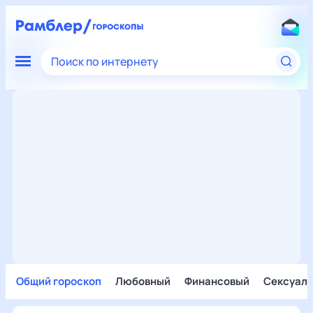
Поиск по интернету
Общий гороскоп
Любовный
Финансовый
Сексуал