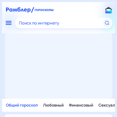
Поиск по интернету
Общий гороскоп
Любовный
Финансовый
Сексуал