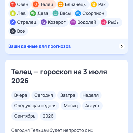
Овен
Телец
Близнецы
Рак
Лев
Дева
Весы
Скорпион
Стрелец
Козерог
Водолей
Рыбы
Все
Ваши данные для прогнозов
Телец — гороскоп на 3 июля
2026
вчера
сегодня
завтра
неделя
следующая неделя
месяц
август
сентябрь
2026
Сегодня Тельцам будет непросто с их