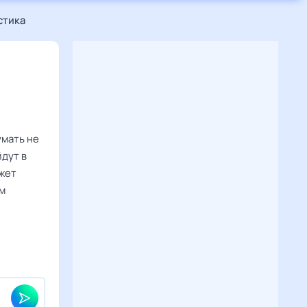
стика
умать не
дут в
ожет
ом