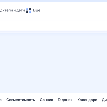
дители и дети
Ещё
Почта
овье
Поиск
лечения и отдых
Погода
и уют
ТВ-программа
т
ера
ологии и тренды
енные ситуации
егаем вместе
скопы
Помощь
а
Совместимость
Сонник
Гадания
Календари
Ди