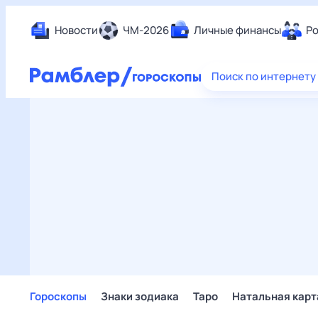
Новости
ЧМ-2026
Личные финансы
Ро
Еда
Поиск по интернету
Здор
Разв
Дом 
Спор
Карь
Авто
Техн
Жизн
Сбер
Горо
Гороскопы
Знаки зодиака
Таро
Натальная карт