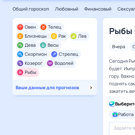
Общий гороскоп
Любовный
Финансовый
Сексуа
Овен
Телец
Рыбы 
Близнецы
Рак
Лев
Дева
Весы
вчера
Скорпион
Стрелец
Сегодня Ры
Козерог
Водолей
будет. Имп
Рыбы
гору. Важно
поднять сам
Ваши данные для прогнозов
закатить ве
Выберит
Работа