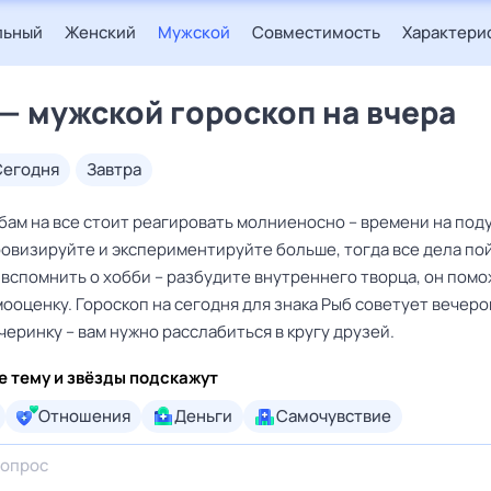
льный
Женский
Мужской
Совместимость
Характери
— мужской гороскоп на вчера
сегодня
завтра
бам на все стоит реагировать молниеносно – времени на под
ровизируйте и экспериментируйте больше, тогда все дела пой
 вспомнить о хобби – разбудите внутреннего творца, он пом
ооценку. Гороскоп на сегодня для знака Рыб советует вечер
черинку – вам нужно расслабиться в кругу друзей.
е тему и звёзды подскажут
Отношения
Деньги
Самочувствие