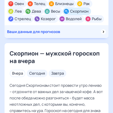
Овен
Телец
Близнецы
Рак
Лев
Дева
Весы
Скорпион
Стрелец
Козерог
Водолей
Рыбы
Ваши данные для прогнозов
Скорпион — мужской гороскоп
на вчера
вчера
сегодня
завтра
Сегодня Скорпионам стоит провести утро лениво
– отдохните от важных дел за чашечкой кофе. А вот
после обеда можно разгоняться – будет масса
неотложных дел, с которыми вы, конечно,
справитесь на ура. Гороскоп на сегодня для знака