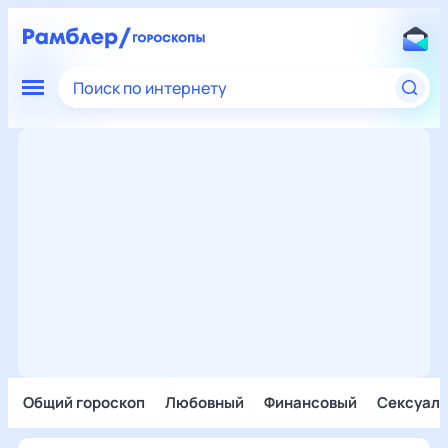
Поиск по интернету
Общий гороскоп
Любовный
Финансовый
Сексуал