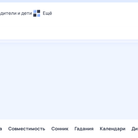
дители и дети
Ещё
Почта
овье
Поиск
лечения и отдых
Погода
и уют
ТВ-программа
т
ера
ологии и тренды
енные ситуации
егаем вместе
скопы
Помощь
а
Совместимость
Сонник
Гадания
Календари
Ди