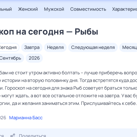
льный
Женский
Мужской
Совместимость
Характери
коп на сегодня — Рыбы
сегодня
завтра
неделя
следующая неделя
месяц
сентябрь
2026
бам не стоит утром активно болтать – лучше приберечь вопро
 истории на вторую половинку дня. Тогда встретятся куда д
. Гороскоп на сегодня для знака Рыб советует браться только
е могут ждать, а вот все остальное отложите на завтра. У вас 
гии, да и желания заниматься этим. Прислушивайтесь к себе.
026
Марианна Басс
ся
Поделиться