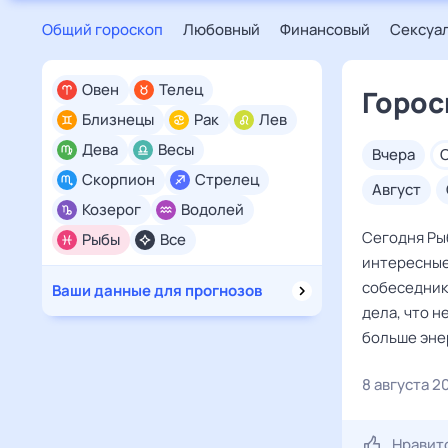
Общий гороскоп
Любовный
Финансовый
Сексуа
Овен
Телец
Горос
Близнецы
Рак
Лев
Дева
Весы
вчера
Скорпион
Стрелец
август
Козерог
Водолей
Сегодня Ры
Рыбы
Все
интересные
собеседники
Ваши данные для прогнозов
дела, что н
больше энер
8 августа 2
Нравит