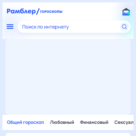
Поиск по интернету
Общий гороскоп
Любовный
Финансовый
Сексуал