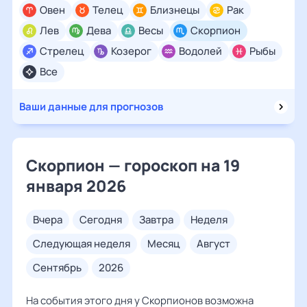
Овен
Телец
Близнецы
Рак
Лев
Дева
Весы
Скорпион
Стрелец
Козерог
Водолей
Рыбы
Все
Ваши данные для прогнозов
Скорпион — гороскоп на 19
января 2026
вчера
сегодня
завтра
неделя
следующая неделя
месяц
август
сентябрь
2026
На события этого дня у Скорпионов возможна