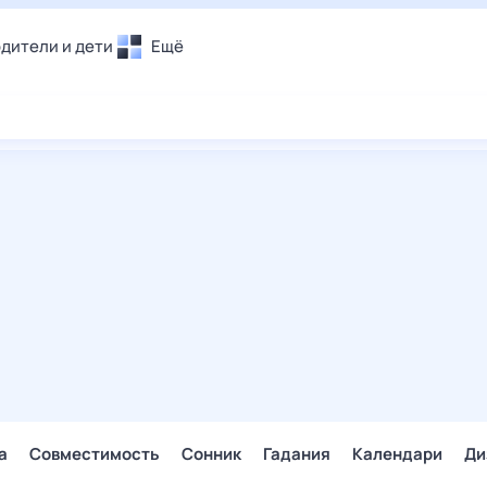
дители и дети
Ещё
Почта
овье
Поиск
лечения и отдых
Погода
и уют
ТВ-программа
т
ера
ологии и тренды
енные ситуации
егаем вместе
скопы
Помощь
а
Совместимость
Сонник
Гадания
Календари
Ди