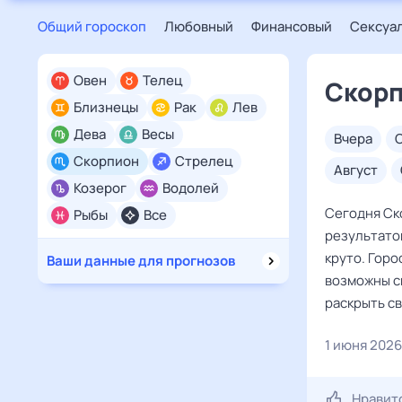
Общий гороскоп
Любовный
Финансовый
Сексуа
Овен
Телец
Скорп
Близнецы
Рак
Лев
Дева
Весы
вчера
Скорпион
Стрелец
август
Козерог
Водолей
Сегодня Ск
Рыбы
Все
результатов
круто. Горо
Ваши данные для прогнозов
возможны сю
раскрыть св
1 июня 2026
Нравит