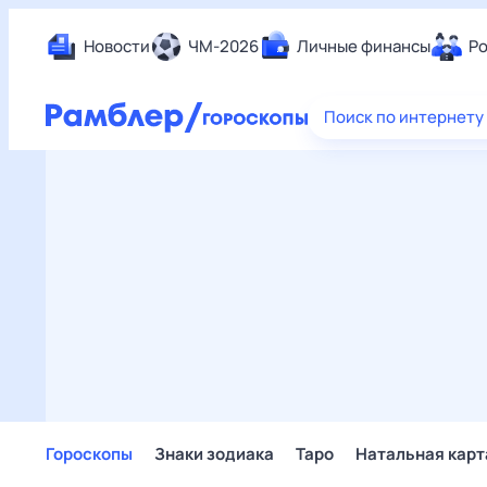
Новости
ЧМ-2026
Личные финансы
Ро
Еда
Поиск по интернету
Здор
Разв
Дом 
Спор
Карь
Авто
Техн
Жизн
Сбер
Горо
Гороскопы
Знаки зодиака
Таро
Натальная карт