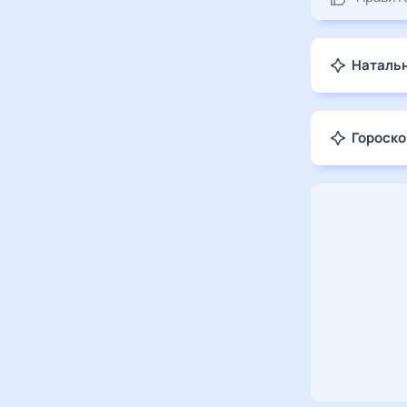
Натальн
Гороско