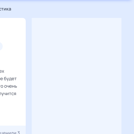
стика
ех
се будет
то очень
лучится
ценили 3