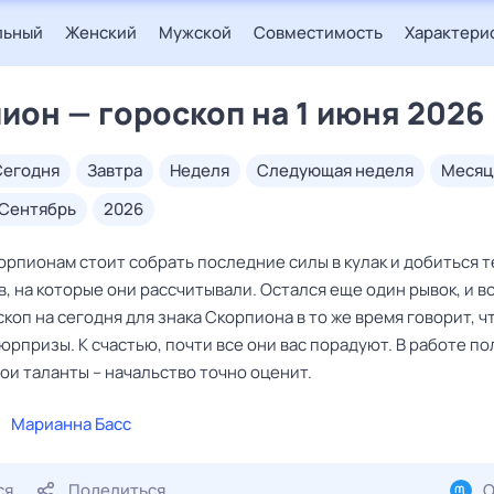
льный
Женский
Мужской
Совместимость
Характери
ион — гороскоп на 1 июня 2026
сегодня
завтра
неделя
следующая неделя
месяц
сентябрь
2026
орпионам стоит собрать последние силы в кулак и добиться т
, на которые они рассчитывали. Остался еще один рывок, и в
скоп на сегодня для знака Скорпиона в то же время говорит, ч
рпризы. К счастью, почти все они вас порадуют. В работе по
ои таланты – начальство точно оценит.
Марианна Басс
ся
Поделиться
О