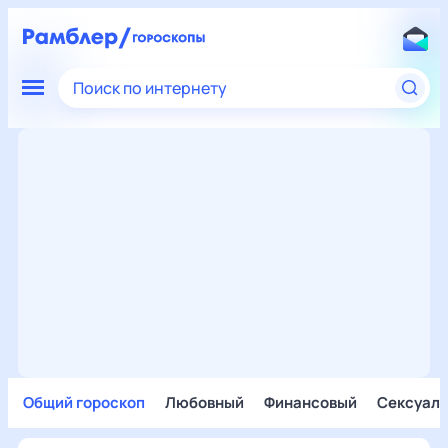
Поиск по интернету
Общий гороскоп
Любовный
Финансовый
Сексуал