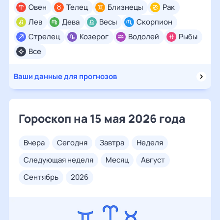
Овен
Телец
Близнецы
Рак
Лев
Дева
Весы
Скорпион
Стрелец
Козерог
Водолей
Рыбы
Все
Ваши данные для прогнозов
Гороскоп на 15 мая 2026 года
вчера
сегодня
завтра
неделя
следующая неделя
месяц
август
сентябрь
2026