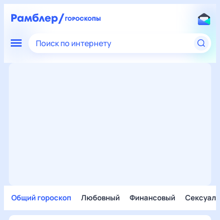
Поиск по интернету
Общий гороскоп
Любовный
Финансовый
Сексуал