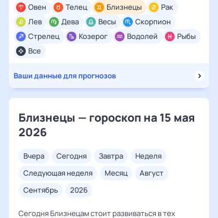
Овен
Телец
Близнецы
Рак
Лев
Дева
Весы
Скорпион
Стрелец
Козерог
Водолей
Рыбы
Все
Ваши данные для прогнозов
Близнецы — гороскоп на 15 мая
2026
вчера
сегодня
завтра
неделя
следующая неделя
месяц
август
сентябрь
2026
Сегодня Близнецам стоит развиваться в тех