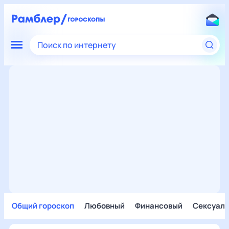
Поиск по интернету
Общий гороскоп
Любовный
Финансовый
Сексуал