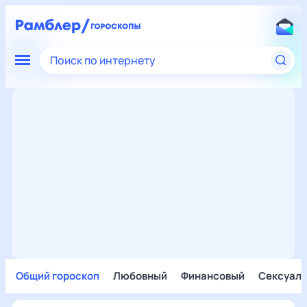
Поиск по интернету
Общий гороскоп
Любовный
Финансовый
Сексуал