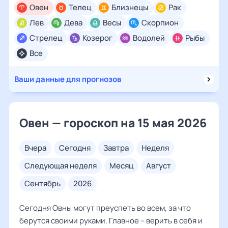
Овен
Телец
Близнецы
Рак
Лев
Дева
Весы
Скорпион
Стрелец
Козерог
Водолей
Рыбы
Все
Ваши данные для прогнозов
Овен — гороскоп на 15 мая 2026
вчера
сегодня
завтра
неделя
следующая неделя
месяц
август
сентябрь
2026
Сегодня Овны могут преуспеть во всем, за что
берутся своими руками. Главное – верить в себя и