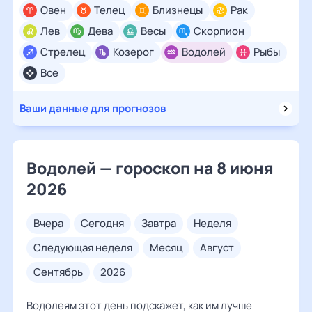
Овен
Телец
Близнецы
Рак
Лев
Дева
Весы
Скорпион
Стрелец
Козерог
Водолей
Рыбы
Все
Ваши данные для прогнозов
Водолей — гороскоп на 8 июня
2026
вчера
сегодня
завтра
неделя
следующая неделя
месяц
август
сентябрь
2026
Водолеям этот день подскажет, как им лучше