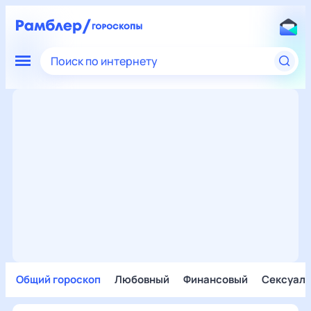
Поиск по интернету
Общий гороскоп
Любовный
Финансовый
Сексуал