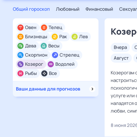
Общий гороскоп
Любовный
Финансовый
Сексуа
Овен
Телец
Козер
Близнецы
Рак
Лев
Дева
Весы
вчера
Скорпион
Стрелец
август
Козерог
Водолей
Козерогам с
Рыбы
Все
настроитьс
психологиче
Ваши данные для прогнозов
услуге или
наладятся о
любви, сим
8 июня 202