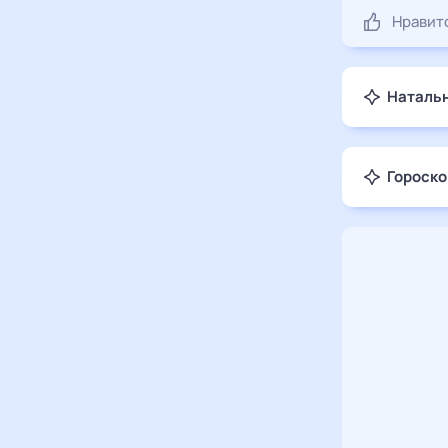
Нравит
Натальн
Гороско