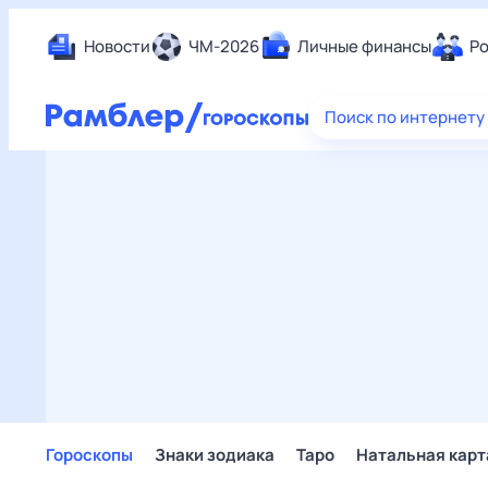
Новости
ЧМ-2026
Личные финансы
Ро
Еда
Поиск по интернету
Здор
Разв
Дом 
Спор
Карь
Авто
Техн
Жизн
Сбер
Горо
Гороскопы
Знаки зодиака
Таро
Натальная карт