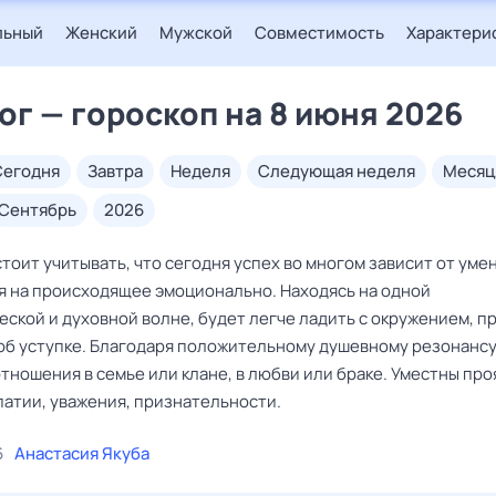
льный
Женский
Мужской
Совместимость
Характери
ог — гороскоп на 8 июня 2026
сегодня
завтра
неделя
следующая неделя
месяц
сентябрь
2026
тоит учитывать, что сегодня успех во многом зависит от уме
я на происходящее эмоционально. Находясь на одной
ской и духовной волне, будет легче ладить с окружением, п
 об уступке. Благодаря положительному душевному резонанс
тношения в семье или клане, в любви или браке. Уместны пр
патии, уважения, признательности.
6
Анастасия Якуба