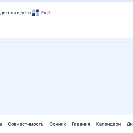
дители и дети
Ещё
Почта
овье
Поиск
лечения и отдых
Погода
и уют
ТВ-программа
т
ера
ологии и тренды
енные ситуации
егаем вместе
скопы
Помощь
а
Совместимость
Сонник
Гадания
Календари
Ди