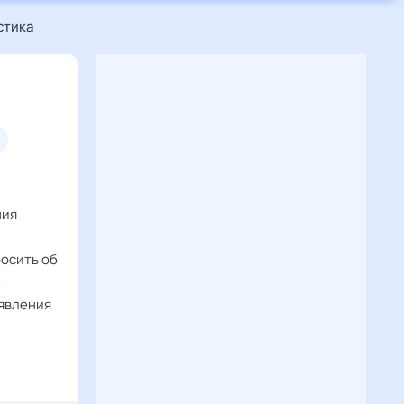
стика
ния
росить об
у
оявления