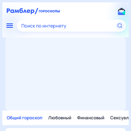
Поиск по интернету
Общий гороскоп
Любовный
Финансовый
Сексуал