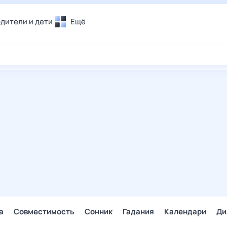
дители и дети
Ещё
Почта
овье
Поиск
лечения и отдых
Погода
и уют
ТВ-программа
т
ера
ологии и тренды
енные ситуации
егаем вместе
скопы
Помощь
а
Совместимость
Сонник
Гадания
Календари
Ди