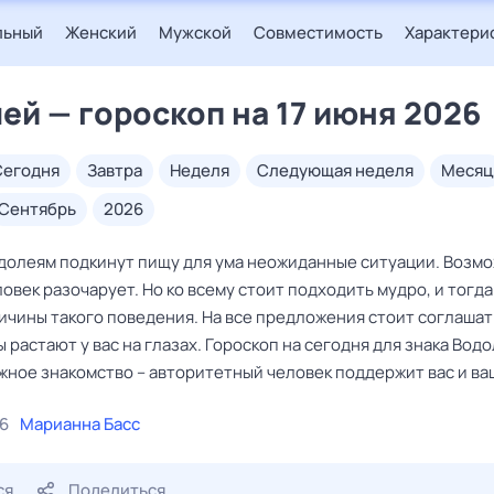
льный
Женский
Мужской
Совместимость
Характери
ей — гороскоп на 17 июня 2026
сегодня
завтра
неделя
следующая неделя
месяц
сентябрь
2026
долеям подкинут пищу для ума неожиданные ситуации. Возмо
овек разочарует. Но ко всему стоит подходить мудро, и тогда
ичины такого поведения. На все предложения стоит соглашат
 растают у вас на глазах. Гороскоп на сегодня для знака Вод
жное знакомство – авторитетный человек поддержит вас и ва
26
Марианна Басс
ся
Поделиться