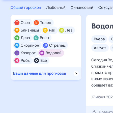
Общий гороскоп
Любовный
Финансовый
Сексуа
Овен
Телец
Водол
Близнецы
Рак
Лев
Дева
Весы
вчера
Скорпион
Стрелец
август
Козерог
Водолей
Сегодня Во
Рыбы
Все
близкий чел
поймете пр
Ваши данные для прогнозов
иначе шансы
обещает ва
17 июня 20
Нравит