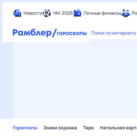
Новости
ЧМ-2026
Личные финансы
Ро
Еда
Поиск по интернету
Здор
Разв
Дом 
Спор
Карь
Авто
Техн
Жизн
Сбер
Горо
Гороскопы
Знаки зодиака
Таро
Натальная карт