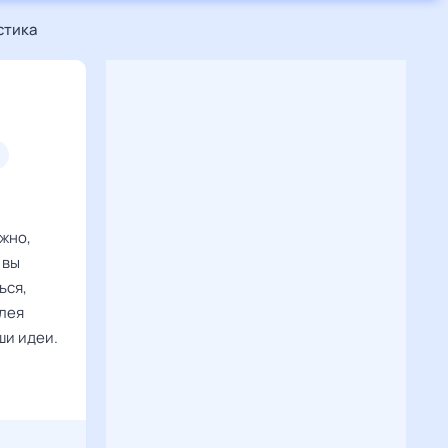
стика
жно,
 вы
ься,
олея
ши идеи.