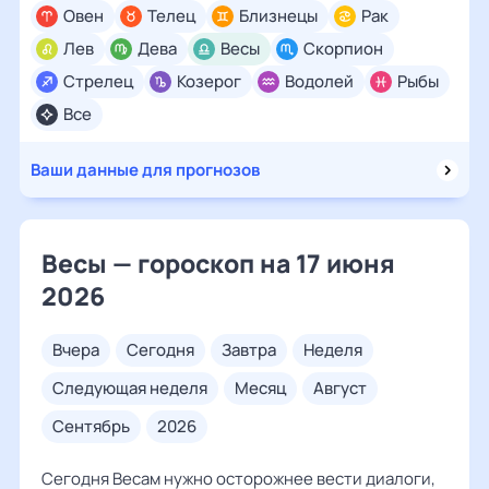
Овен
Телец
Близнецы
Рак
Лев
Дева
Весы
Скорпион
Стрелец
Козерог
Водолей
Рыбы
Все
Ваши данные для прогнозов
Весы — гороскоп на 17 июня
2026
вчера
сегодня
завтра
неделя
следующая неделя
месяц
август
сентябрь
2026
Сегодня Весам нужно осторожнее вести диалоги,