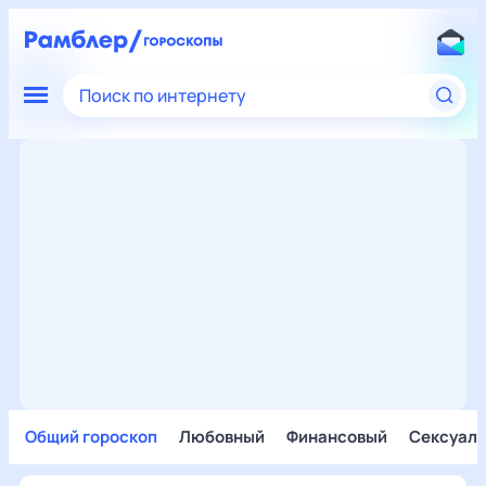
Поиск по интернету
Общий гороскоп
Любовный
Финансовый
Сексуал